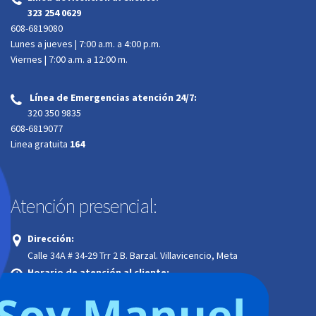
‌
323 254 0629
608-6819080
Lunes a jueves | 7:00 a.m. a 4:00 p.m.
Viernes | 7:00 a.m. a 12:00 m.
Línea de Emergencias atención 24/7:
‌
320 350 9835
608-6819077
Linea gratuita
164
Atención presencial:
Dirección:
Calle 34A # 34-29 Trr 2 B. Barzal. Villavicencio, Meta
Horario de atención al cliente:
Lunes a jueves | 7:00 a.m. a 4:00 p.m.
Viernes | 7:00 a.m. a