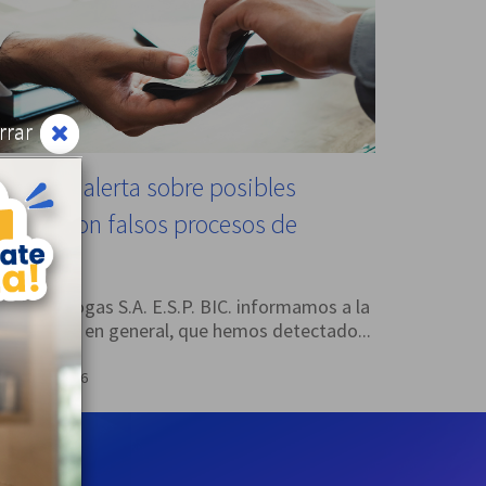
rrar
lanogas alerta sobre posibles
stafas con falsos procesos de
elección
esde Llanogas S.A. E.S.P. BIC. informamos a la
omunidad en general, que hemos detectado...