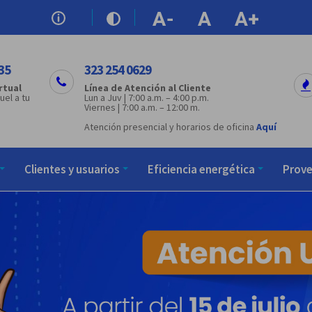
35
323 254 0629
rtual
Línea de Atención al Cliente
uel a tu
Lun a Juv | 7:00 a.m. – 4:00 p.m.
Viernes | 7:00 a.m. – 12:00 m.
Atención presencial y horarios de oficina
Aquí
Clientes y usuarios
Eficiencia energética
Prov