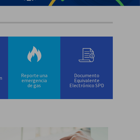
Reporte una
Documento
ón
emergencia
Equivalente
de gas
Electrónico SPD