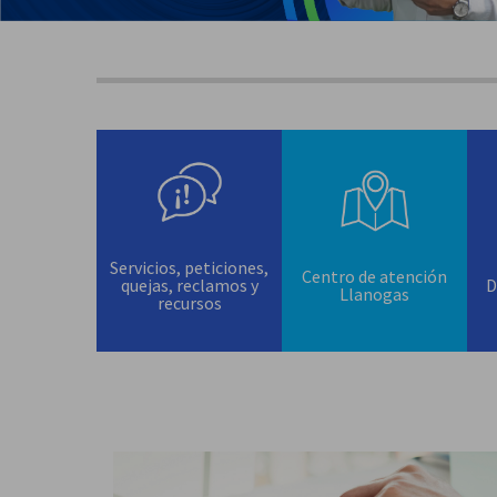
Servicios, peticiones,
Centro de atención
quejas, reclamos y
D
Llanogas
recursos