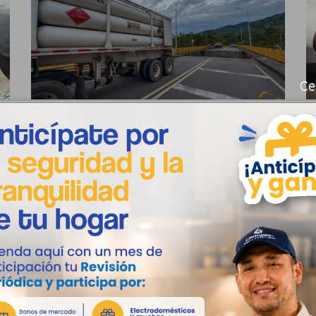
Ce
Llanogas anuncia restablecimiento
L
temporal del suministro en El Dorado
e
y El Castillo
s
ad
Llanogas S.A. E.S.P. BIC informa a la comunidad
D
en general y sus usuarios en los municipios de...
c