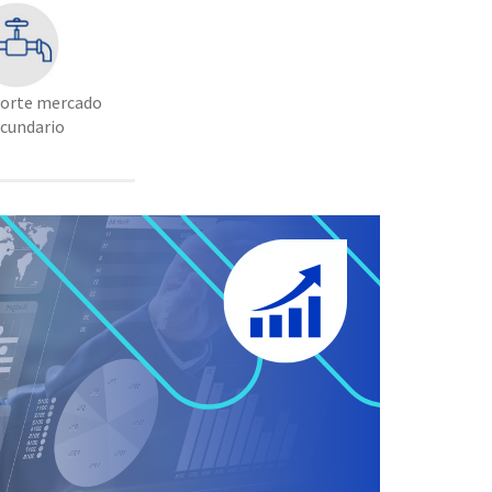
orte mercado
ecundario