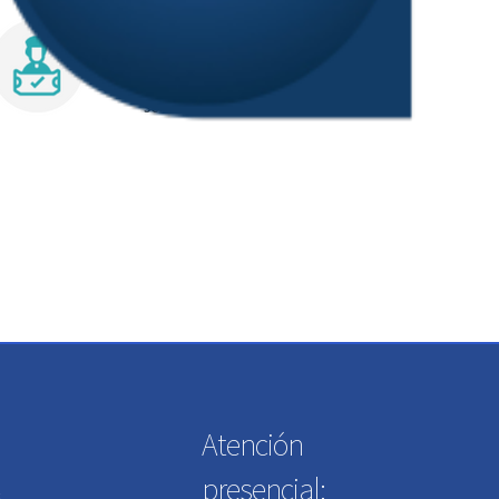
Atención
presencial:
: