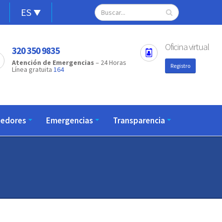
Alternador
Search
Open
ES
configuration
de
options
idioma
Oficina virtual
320 350 9835
Atención de Emergencias
– 24 Horas
Registro
Línea gratuita
164
eedores
Emergencias
Transparencia