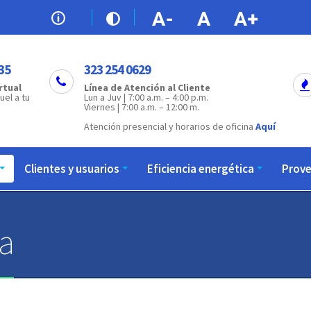
35
323 254 0629
rtual
Línea de Atención al Cliente
uel a tu
Lun a Juv | 7:00 a.m. – 4:00 p.m.
Viernes | 7:00 a.m. – 12:00 m.
Atención presencial y horarios de oficina
Aquí
Clientes y usuarios
Eficiencia energética
Prov
a