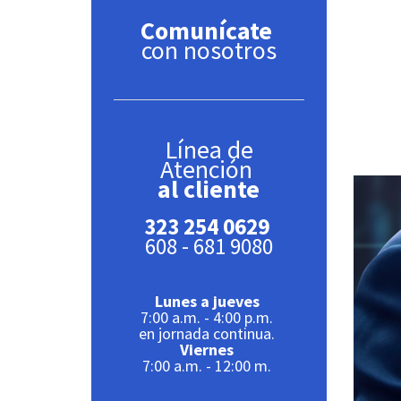
Comunícate
con nosotros
Línea de
Atención
al cliente
323 254 0629
608 - 681 9080
Lunes a jueves
7:00 a.m. - 4:00 p.m.
en jornada continua.
Viernes
7:00 a.m. - 12:00 m.