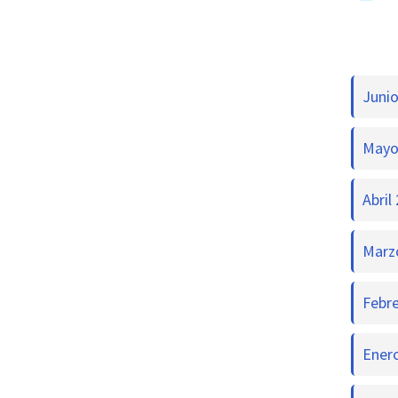
Junio
Mayo
Abril
Marz
Febr
Ener