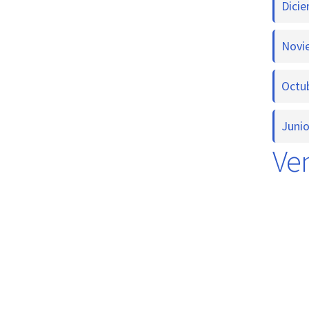
Dici
Novi
Octu
Juni
Ven