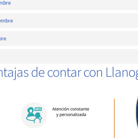
embre
embre
bre
o
tajas de contar con Llano