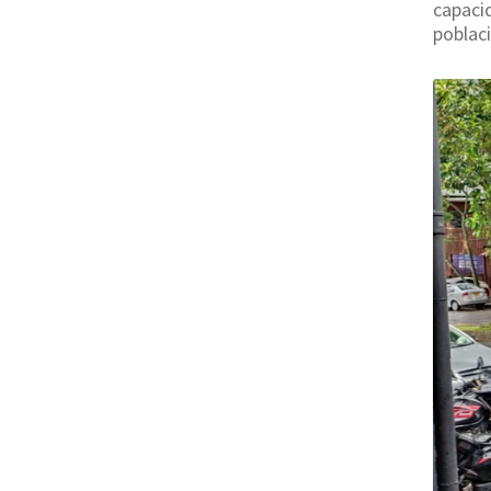
capaci
poblaci