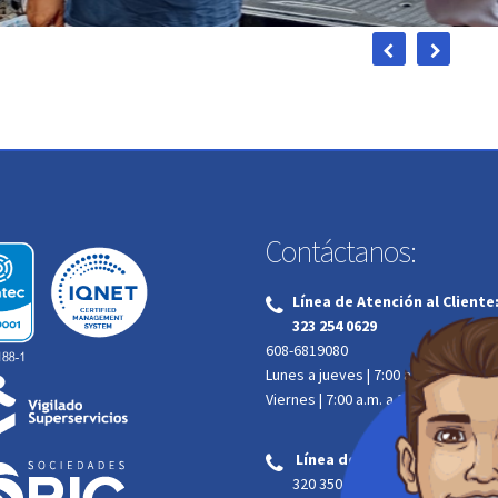
Contáctanos:
Línea de Atención al Cliente
‌
323 254 0629
608-6819080
Lunes a jueves | 7:00 a.m. a 4:00 p.m
Viernes | 7:00 a.m. a 12:00 m.
Línea de Emergencias atenc
‌
320 350 9835