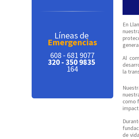
En Lla
nuestr
Líneas de
protec
Emergencias
generac
608 - 681 9077
Al com
320 - 350 9835
desarro
164
la tran
Nuestr
nuestra
como f
impacto
Durant
fundac
de vid