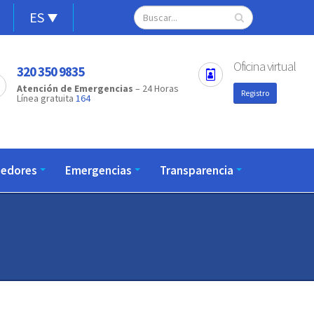
Alternador
Search
Open
ES
configuration
de
options
idioma
Oficina virtual
320 350 9835
Atención de Emergencias
– 24 Horas
Registro
Línea gratuita
164
eedores
Emergencias
Transparencia