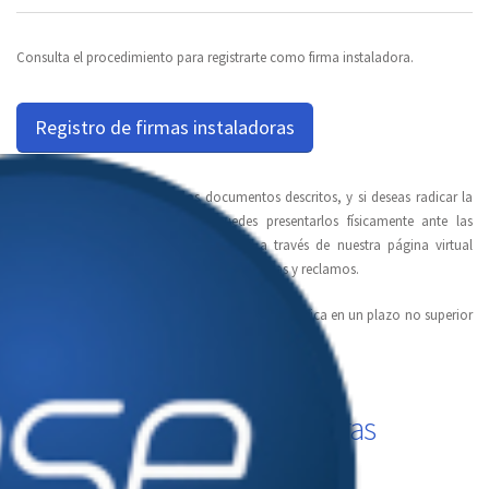
Consulta el procedimiento para registrarte como firma instaladora.
Registro de firmas instaladoras
Una vez tengas a la mano los documentos descritos, y si deseas radicar la
solicitud de manera personal, puedes presentarlos físicamente ante las
oficinas de Llanogas S.A. E.S.P. BIC o a través de nuestra página virtual
www.llanogas.com sección Peticiones, quejas y reclamos.
La respuesta a tu trámite se realizará vía web o física en un plazo no superior
a 15 días hábiles.
Listado de firmas instaladoras
registradas