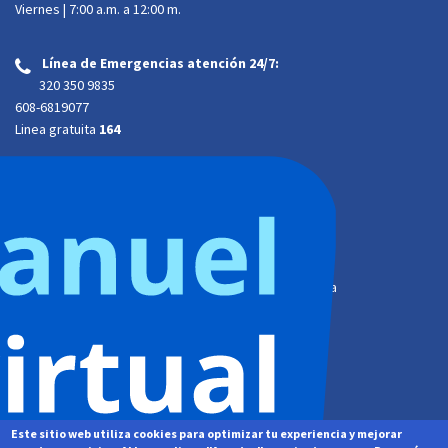
Viernes | 7:00 a.m. a 12:00 m.
Línea de Emergencias atención 24/7:
‌
320 350 9835
608-6819077
Linea gratuita
164
Atención presencial:
Dirección:
Calle 34A # 34-29 Trr 2 B. Barzal. Villavicencio, Meta
Horario de atención al cliente:
Lunes a jueves | 7:00 a.m. a 4:00 p.m.
Viernes | 7:00 a.m. a
12:00 m. jornada continua
Este sitio web utiliza cookies para optimizar tu experiencia y mejorar