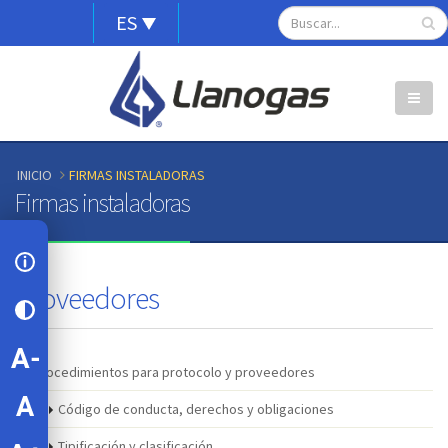
Alternador
Pasar
Search
ES
Open
al
de
configuration
contenido
options
idioma
principal
INICIO
FIRMAS INSTALADORAS
Firmas instaladoras
Proveedores
Procedimientos para protocolo y proveedores
Código de conducta, derechos y obligaciones
Tipificación y clasificación