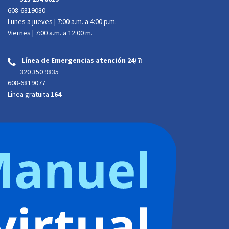
608-6819080
Lunes a jueves | 7:00 a.m. a 4:00 p.m.
Viernes | 7:00 a.m. a 12:00 m.
Línea de Emergencias atención 24/7:
‌
320 350 9835
608-6819077
Linea gratuita
164
Atención presencial:
Dirección:
Calle 34A # 34-29 Trr 2 B. Barzal. Villavicencio, Meta
Horario de atención al cliente:
Lunes a jueves | 7:00 a.m. a 4:00 p.m.
Viernes | 7:00 a.m. a
12:00 m. jornada continua