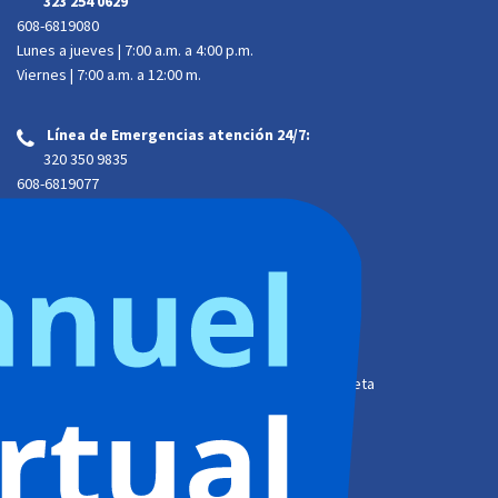
323 254 0629
608-6819080
Lunes a jueves | 7:00 a.m. a 4:00 p.m.
Viernes | 7:00 a.m. a 12:00 m.
Línea de Emergencias atención 24/7:
‌
320 350 9835
608-6819077
Linea gratuita
164
Atención presencial:
Dirección:
Calle 34A # 34-29 Trr 2 B. Barzal. Villavicencio, Meta
Horario de atención al cliente:
Lunes a jueves | 7:00 a.m. a 4:00 p.m.
Viernes | 7:00 a.m. a
12:00 m. jornada continua