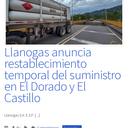
Llanogas anuncia
restablecimiento
temporal del suministro
en El Dorado y El
Castillo
Llanogas S.A. E.S.P.
[...]
By
Comentarios