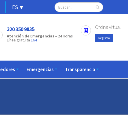
Alternador
Search
Open
ES
configuration
de
options
idioma
Oficina virtual
320 350 9835
Atención de Emergencias
– 24 Horas
Registro
Línea gratuita
164
eedores
Emergencias
Transparencia