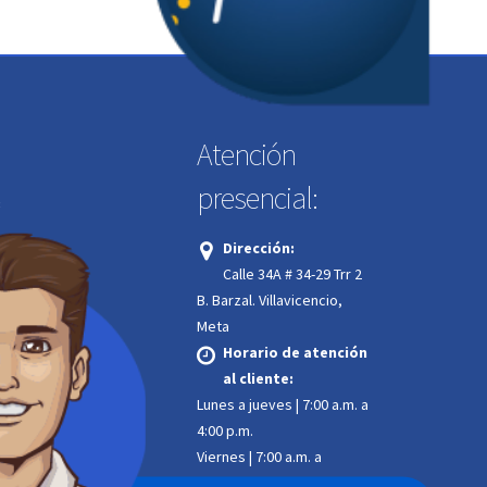
Atención
presencial:
:
Dirección:
Calle 34A # 34-29 Trr 2
.
B. Barzal. Villavicencio,
Meta
Horario de atención
ión 24/7:
al cliente:
Lunes a jueves | 7:00 a.m. a
4:00 p.m.
Viernes | 7:00 a.m. a
12:00 m. jornada continua