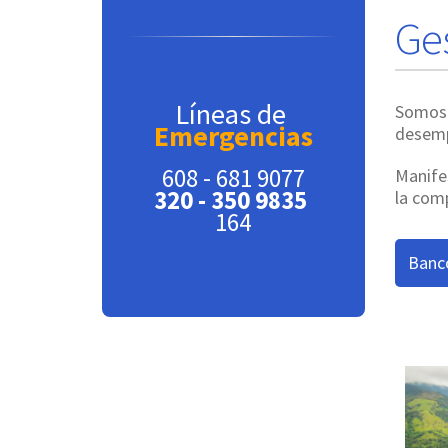
Ge
Líneas de
Somos 
Emergencias
desemp
608 - 681 9077
Manife
320 - 350 9835
la comp
164
Banc