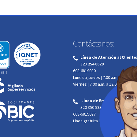
Contáctanos:
Línea de Atención al Cliente
‌
323 254 0629
608-6819080
Lunes a jueves | 7:00 a.m. a 4:00 p.m
Viernes | 7:00 a.m. a 12:00 m.
Línea de Emergencias atenc
‌
320 350 9835
608-6819077
Linea gratuita
164