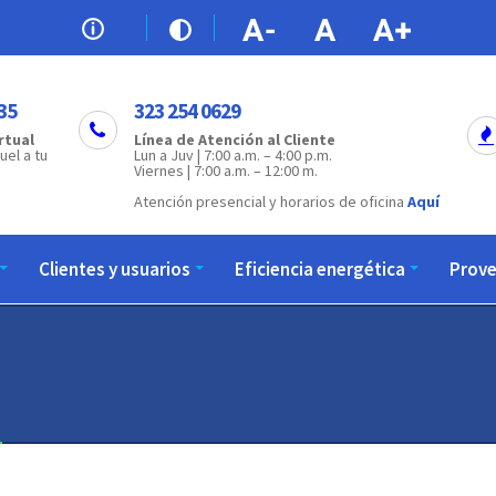
35
323 254 0629
rtual
Línea de Atención al Cliente
uel a tu
Lun a Juv | 7:00 a.m. – 4:00 p.m.
Viernes | 7:00 a.m. – 12:00 m.
Atención presencial y horarios de oficina
Aquí
Clientes y usuarios
Eficiencia energética
Prov
l