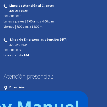
Línea de Atención al Cliente:
‌
323 254 0629
608-6819080
Lunes a jueves | 7:00 a.m. a 4:00 p.m.
Viernes | 7:00 a.m. a 12:00 m.
Línea de Emergencias atención 24/7:
‌
320 350 9835
608-6819077
Linea gratuita
164
Atención presencial:
Dirección:
Calle 34A # 34-29 Trr 2 B. Barzal. Villavicencio, Meta
Horario de atención al cliente:
Lunes a jueves | 7:00 a.m. a 4:00 p.m.