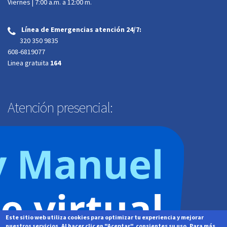
Viernes | 7:00 a.m. a 12:00 m.
Línea de Emergencias atención 24/7:
‌
320 350 9835
608-6819077
Linea gratuita
164
Atención presencial:
Dirección:
Calle 34A # 34-29 Trr 2 B. Barzal. Villavicencio, Meta
Horario de atención al cliente:
Lunes a jueves | 7:00 a.m. a 4:00 p.m.
Viernes | 7:00 a.m. a
12:00 m. jornada continua
Este sitio web utiliza cookies para optimizar tu experiencia y mejorar
nuestros servicios. Al hacer clic en "Aceptar", consientes su uso. Para más