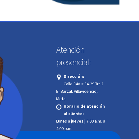
Atención
presencial:
:
Dirección:
Calle 34A # 34-29 Trr 2
.
B. Barzal. Villavicencio,
Meta
Horario de atención
ión 24/7:
al cliente:
Lunes a jueves | 7:00 a.m. a
4:00 p.m.
Viernes | 7:00 a.m. a