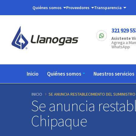
Pasar
Quiénes somos
Proveedores
Transparencia
al
contenido
principal
321 929 55
Asistente Vi
Agrega a Man
WhatsApp
Navegación
Inicio
Quiénes somos
Nuestros servicios
principal
INICIO
SE ANUNCIA RESTABLECIMIENTO DEL SUMINISTRO
Se anuncia restab
Chipaque