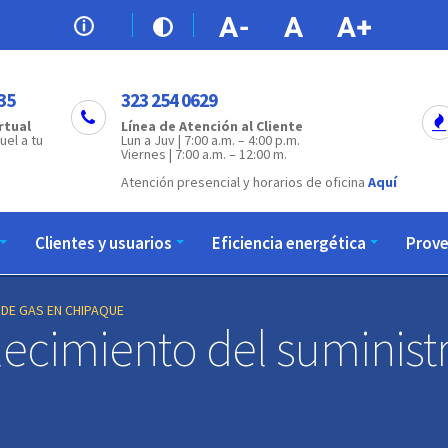
35
323 254 0629
rtual
Línea de Atención al Cliente
uel a tu
Lun a Juv | 7:00 a.m. – 4:00 p.m.
Viernes | 7:00 a.m. – 12:00 m.
Atención presencial y horarios de oficina
Aquí
Clientes y usuarios
Eficiencia energética
Prov
 DE GAS EN CHIPAQUE
lecimiento del suminist