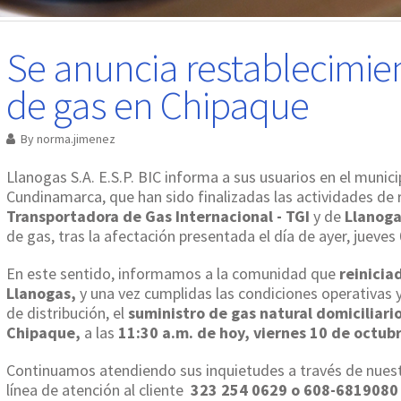
Se anuncia restablecimien
de gas en Chipaque
By
norma.jimenez
Llanogas S.A. E.S.P. BIC informa a sus usuarios en el munic
Cundinamarca, que han sido finalizadas las actividades de 
Transportadora de Gas Internacional - TGI
y de
Llanog
de gas, tras la afectación presentada el día de ayer, jueves
En este sentido, informamos a la comunidad que
reinicia
Llanogas,
y una vez cumplidas las condiciones operativas 
de distribución, el
suministro de gas natural domiciliari
Chipaque,
a las
11:30 a.m. de hoy, viernes 10 de octubr
Continuamos atendiendo sus inquietudes a través de nuest
línea de atención al cliente
323 254 0629 o 608-681908