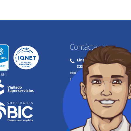
Contáctanos:
Línea de Atención al Cliente
‌
323 254 0629
608-6819080
Lunes a jueves | 7:00 a.m. a 4:00 p.m
Viernes | 7:00 a.m. a 12:00 m.
Línea de Emergencias atenc
‌
320 350 9835
608-6819077
Linea gratuita
164