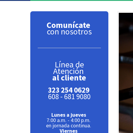
Comunícate
con nosotros
Línea de
Atención
al cliente
323 254 0629
608 - 681 9080
Lunes a jueves
7:00 a.m. - 4:00 p.m.
en jornada continua.
Viernes