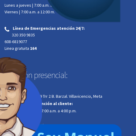
Lunes a jueves | 7:00 a.m. a 4:00 p.m.
Viernes | 7:00 a.m. a 12:00 m.
Línea de Emergencias atención 24/7:
‌
320 350 9835
608-6819077
Linea gratuita
164
Atención presencial:
Dirección:
Calle 34A # 34-29 Trr 2 B. Barzal. Villavicencio, Meta
Horario de atención al cliente:
Lunes a jueves | 7:00 a.m. a 4:00 p.m.
Viernes | 7:00 a.m. a
12:00 m. jornada continua