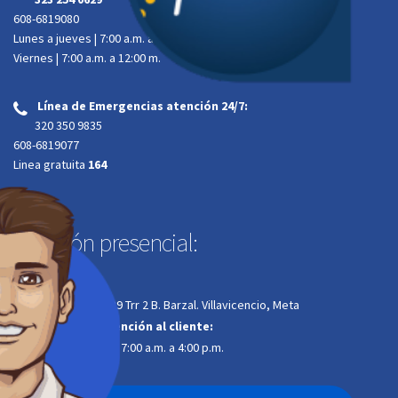
608-6819080
Lunes a jueves | 7:00 a.m. a 4:00 p.m.
Viernes | 7:00 a.m. a 12:00 m.
Línea de Emergencias atención 24/7:
‌
320 350 9835
608-6819077
Linea gratuita
164
Atención presencial:
Dirección:
Calle 34A # 34-29 Trr 2 B. Barzal. Villavicencio, Meta
Horario de atención al cliente:
Lunes a jueves | 7:00 a.m. a 4:00 p.m.
Viernes | 7:00 a.m. a
12:00 m. jornada continua