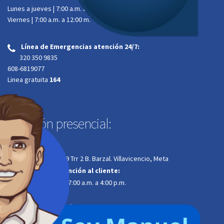
Lunes a jueves | 7:00 a.m. a 4:00 p.m.
Viernes | 7:00 a.m. a 12:00 m.
Línea de Emergencias atención 24/7:
‌
320 350 9835
608-6819077
Linea gratuita
164
Atención presencial:
Dirección:
Calle 34A # 34-29 Trr 2 B. Barzal. Villavicencio, Meta
Horario de atención al cliente:
Lunes a jueves | 7:00 a.m. a 4:00 p.m.
Viernes | 7:00 a.m. a
12:00 m. jornada continua