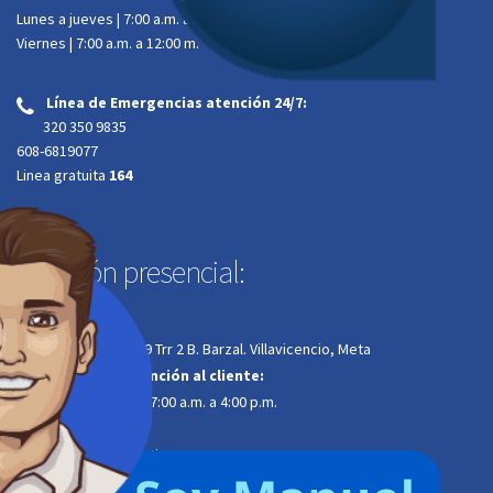
Lunes a jueves | 7:00 a.m. a 4:00 p.m.
Viernes | 7:00 a.m. a 12:00 m.
Línea de Emergencias atención 24/7:
‌
320 350 9835
608-6819077
Linea gratuita
164
Atención presencial:
Dirección:
Calle 34A # 34-29 Trr 2 B. Barzal. Villavicencio, Meta
Horario de atención al cliente:
Lunes a jueves | 7:00 a.m. a 4:00 p.m.
Viernes | 7:00 a.m. a
12:00 m. jornada continua