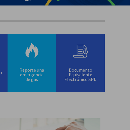
Reporte una
Documento
ón
emergencia
Equivalente
de gas
Electrónico SPD