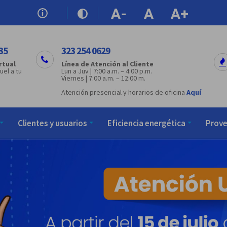
35
323 254 0629
rtual
Línea de Atención al Cliente
uel a tu
Lun a Juv | 7:00 a.m. – 4:00 p.m.
Viernes | 7:00 a.m. – 12:00 m.
Atención presencial y horarios de oficina
Aquí
Clientes y usuarios
Eficiencia energética
Prov