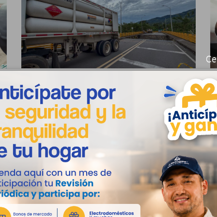
Ce
Llanogas anuncia restablecimiento
L
temporal del suministro en El Dorado
e
y El Castillo
s
ad
Llanogas S.A. E.S.P. BIC informa a la comunidad
D
en general y sus usuarios en los municipios de...
c