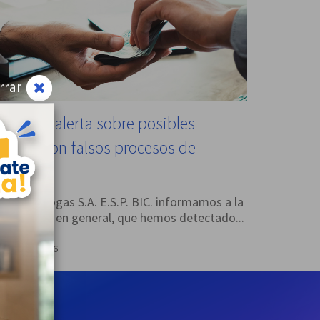
rrar
lanogas alerta sobre posibles
stafas con falsos procesos de
elección
esde Llanogas S.A. E.S.P. BIC. informamos a la
omunidad en general, que hemos detectado...