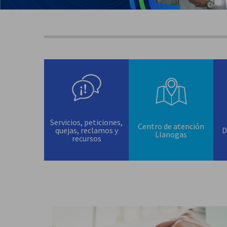
Servicios, peticiones,
Centro de atención
quejas, reclamos y
D
Llanogas
recursos