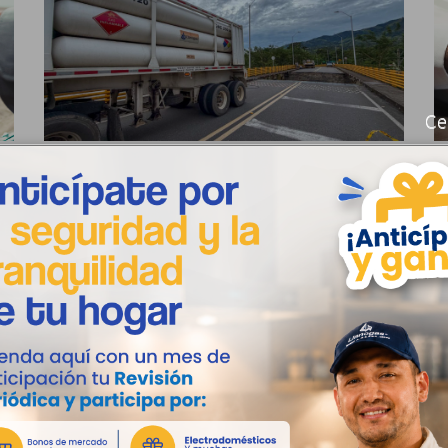
Ce
Llanogas anuncia restablecimiento
L
temporal del suministro en El Dorado
e
y El Castillo
s
ad
Llanogas S.A. E.S.P. BIC informa a la comunidad
D
en general y sus usuarios en los municipios de...
c