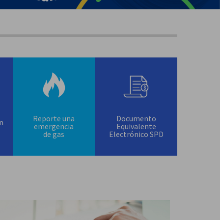
Reporte una
Documento
ón
emergencia
Equivalente
de gas
Electrónico SPD