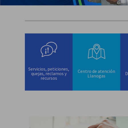
Servicios, peticiones,
Centro de atención
quejas, reclamos y
D
Llanogas
recursos