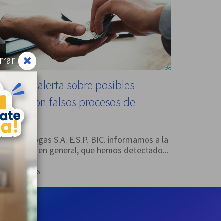
rrar
lanogas alerta sobre posibles
stafas con falsos procesos de
elección
esde Llanogas S.A. E.S.P. BIC. informamos a la
omunidad en general, que hemos detectado...