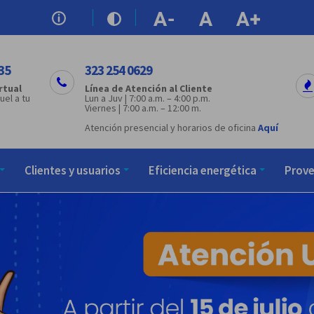
35
323 254 0629
rtual
Línea de Atención al Cliente
uel a tu
Lun a Juv | 7:00 a.m. – 4:00 p.m.
Viernes | 7:00 a.m. – 12:00 m.
Atención presencial y horarios de oficina
Aquí
Clientes y usuarios
Eficiencia energética
Prov